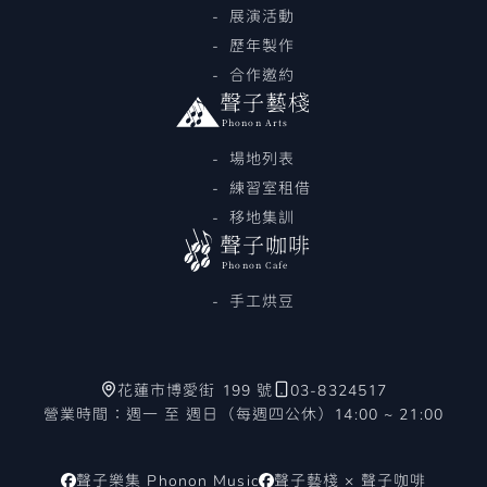
展演活動
歷年製作
合作邀約
聲子藝棧
Phonon Arts
場地列表
練習室租借
移地集訓
聲子咖啡
Phonon Cafe
手工烘豆
花蓮市博愛街 199 號
03-8324517
營業時間：週一 至 週日（每週四公休）14:00 ~ 21:00
聲子樂集 Phonon Music
聲子藝棧 × 聲子咖啡