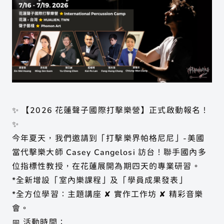
展演活動
聲子樂集
關於聲子
展演活動
Phonon Music
歷年製作
合作邀約
聲子藝棧
場地列表
練習室租借
Phonon Arts
移地集訓
聲子咖啡
手工烘豆
Phonon Cafe
✨ 【2026 花蓮聲子國際打擊樂營】正式啟動報名！
✨
今年夏天，我們邀請到「打擊樂界帕格尼尼」-美國
當代擊樂大師 Casey Cangelosi 訪台！聯手國內多
聲子樂集 Phonon Music
位指標性教授，在花蓮展開為期四天的專業研習。
聲子藝棧 × 聲子咖啡
*全新增設「室內樂課程」及「學員成果發表」
*全方位學習：主題講座 ✘ 實作工作坊 ✘ 精彩音樂
Instagram
會。
Youtube
📅 活動時間：