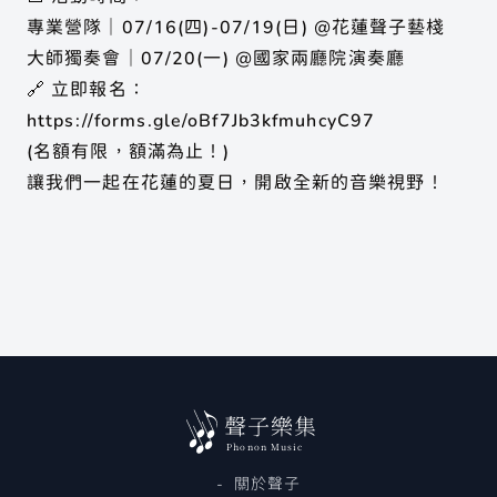
專業營隊｜07/16(四)-07/19(日) @花蓮聲子藝棧
聲子樂集 Line 官方帳號
大師獨奏會｜07/20(一) @國家兩廳院演奏廳
聲子藝棧 Line 官方帳號
🔗 立即報名：
https://forms.gle/oBf7Jb3kfmuhcyC97
(名額有限，額滿為止！)
讓我們一起在花蓮的夏日，開啟全新的音樂視野！
聲子樂集
Phonon Music
關於聲子