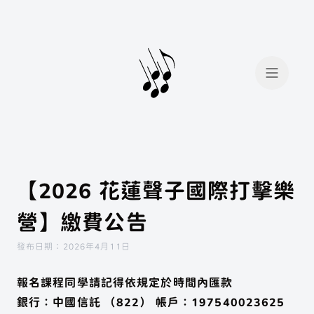
【2026 花蓮聲子國際打擊樂
營】繳費公告
會員登入
會員註冊
發布日期：2026年4月11日
報名課程同學請記得依規定於時間內匯款
我想找...
場地租借
銀行：中國信託 （822） 帳戶：197540023625
手工烘豆