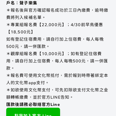
戶名：聲子樂集
展演活動
聲子樂集
關於聲子
＊報名後與官方確認報名成功於三日內繳費，逾時繳
展演活動
Phonon Music
費將列入候補名單。
歷年製作
＊專業組報名費【22,000元】；4/30前早鳥優惠
合作邀約
聲子藝棧
場地列表
【18,500元】
練習室租借
Phonon Arts
如有登記住宿費用，請自行加上住宿費，每人每晚
移地集訓
500元，請一併匯款。
聲子咖啡
手工烘豆
＊觀摩組報名費【10,000元】；如有登記住宿費
Phonon Cafe
用，請自行加上住宿費，每人每晚500元，請一併匯
款。
＊報名費可使用文化幣抵付，需於報到時帶著綁定本
聲子樂集 Phonon Music
人的文化幣app支付。
＊如欲使用文化幣支付，可先扣除欲支付文化幣之金
聲子藝棧 × 聲子咖啡
額轉帳繳費，並於官方LINE告知。
Instagram
匯款後請務必聯絡官方Line
Youtube
點我加入官方 Line