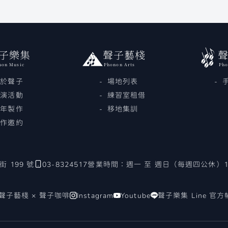
子樂集
聲子藝棧
non Music
Phonon Arts
Pho
關於聲子
場地列表
展演活動
練習室租借
歷年製作
移地集訓
合作邀約
 199 號
03-8324517
營業時間：週一 至 週日（每週四公休）14:0
聲子藝棧 × 聲子咖啡
Instagram
Youtube
聲子樂集 Line 官