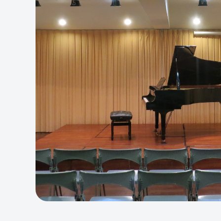
場
手
展
聲子樂
Yout