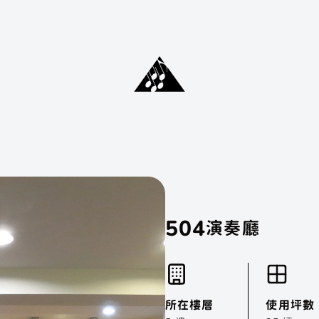
504
會員登入
會員註冊
演奏廳
所在樓層
使用坪數
...
聲子樂集
聲子藝棧
聲子咖啡