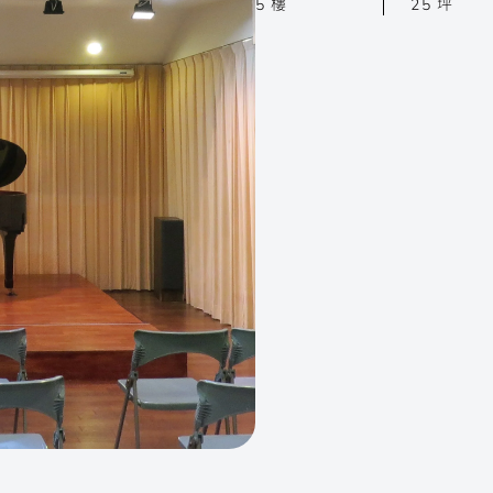
5 樓
25 坪
Phonon Music
Phonon Arts
Phonon Cafe
地租借
關於聲子
場地列表
手工烘豆
工烘豆
展演活動
練習室租借
演活動
歷年製作
移地集訓
合作邀約
集 Phonon Music
聲子藝棧 × 聲子咖啡
Instagram
ube
聲子樂集 Line 官方帳號
聲子藝棧 Line