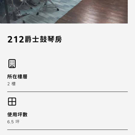
展演活動
聲子樂集
關於聲子
展演活動
Phonon Music
歷年製作
合作邀約
聲子藝棧
場地列表
212
爵士鼓琴房
練習室租借
Phonon Arts
移地集訓
聲子咖啡
手工烘豆
Phonon Cafe
所在樓層
2 樓
聲子樂集 Phonon Music
聲子藝棧 × 聲子咖啡
使用坪數
Instagram
6.5 坪
Youtube