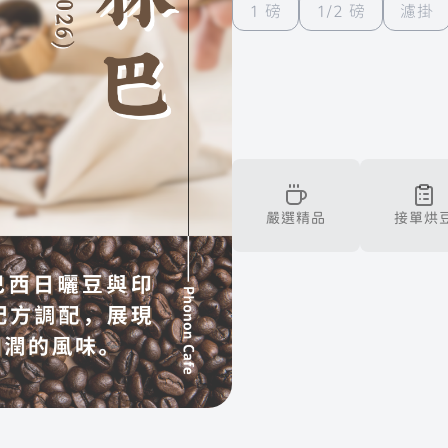
1 磅
1/2 磅
濾掛
Phonon Music
Phonon Arts
Phonon Cafe
地租借
關於聲子
場地列表
手工烘豆
工烘豆
展演活動
練習室租借
演活動
歷年製作
移地集訓
合作邀約
嚴選精品
接單烘
集 Phonon Music
聲子藝棧 × 聲子咖啡
Instagram
ube
聲子樂集 Line 官方帳號
聲子藝棧 Line