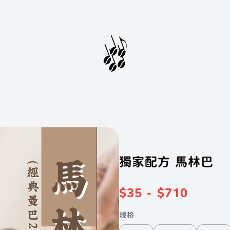
獨家配方 馬林巴
會員登入
會員註冊
$35 - $710
規格
...
聲子樂集
聲子藝棧
聲子咖啡