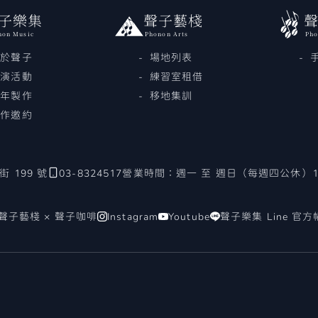
子樂集
聲子藝棧
non Music
Phonon Arts
Pho
關於聲子
場地列表
展演活動
練習室租借
歷年製作
移地集訓
合作邀約
 199 號
03-8324517
營業時間：週一 至 週日（每週四公休）14:0
聲子藝棧 × 聲子咖啡
Instagram
Youtube
聲子樂集 Line 官