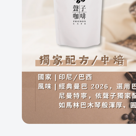
場
手
展
聲子樂
Yout