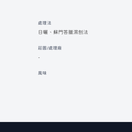
處理法
日曬、蘇門答臘濕刨法
莊園/處理廠
-
風味