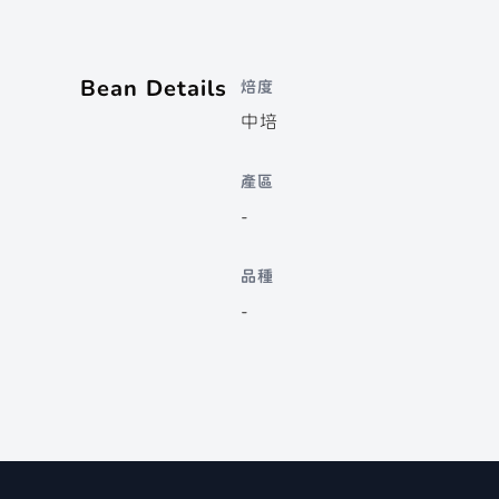
Bean Details
焙度
中培
產區
-
品種
-