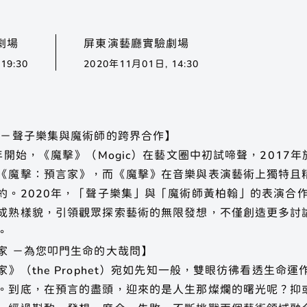
Phonon Music
Phonon Arts
Phonon Cafe
劇場
屏東演藝廳實驗劇場
地租借
關於聲子
場地列表
手工烘豆
工烘豆
展演活動
練習室租借
19:30
2020年11月01日, 14:30
演活動
歷年製作
移地集訓
合作邀約
 －聲子樂集與魔術師的跨界合作】
6年開始，《魔擊》（Mogic）在藝文圈中初試啼聲，2017
集 Phonon Music
聲子藝棧 × 聲子咖啡
Instagram
《魔擊：預言家》，而《魔擊》在音樂與表演藝術上獨特且
約。2020年，「聲子樂集」與「魔術師黃柏翰」的表演合
ube
聲子樂集 Line 官方帳號
聲子藝棧 Line
成熟樣貌，引領觀眾探索藝術的無限發想，不僅創造更多討
。
家 －為您叩門生命的大哉問】
家》（the Prophet）宛如先知一般，雙眼彷彿看透生
。到底，在預言的盡頭，迎來的是人生那燦爛的曙光呢？抑