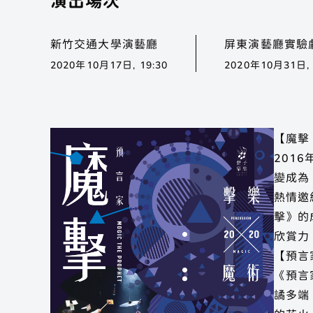
新竹交通大學演藝廳
屏東演藝廳實驗
場
手
2020年10月17日, 19:30
2020年10月31日, 
展
【魔擊
201
聲子樂
變成為
熱情邀
Yout
擊》的
欣賞力
【預言
《預言
譎多端