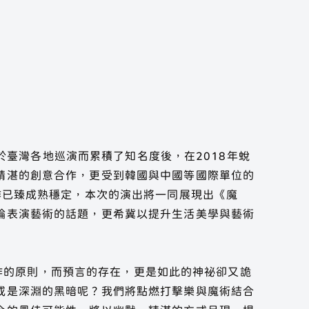
年於臺灣各地巡演而累積了知名度後，在2018年蛻
精湛的創意合作，更受到韓國與中國等國際單位的
作已臻成熟穩定，本次的演出將一同展現出《魔
 官方帳號
論表演藝術的話題，更希冀以提升生活美學與藝術
命運作的原則，而預言的存在，更是如此的神祕卻又詭
或是深淵的黑暗呢？我們將點燃打擊樂與魔術結合