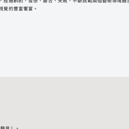
，經過斟酌、發想、磨合、失敗，不斷挑戰兩個藝術領域融
視覺的豐富饗宴。
「聲音」。