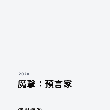
2020
魔擊：預言家
我想找
演出場次