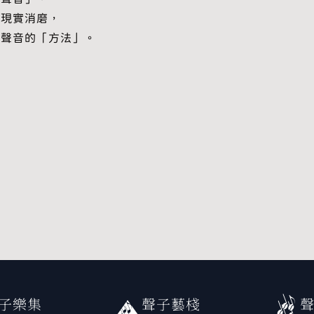
與現實消磨，
出聲音的「方法」。
…
子樂集
聲子藝棧