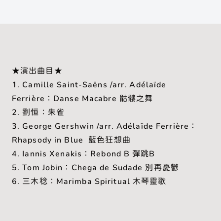
★演出曲目★
1. Camille Saint-Saëns /arr. Adélaïde
Ferrière：Danse Macabre 骷髏之舞
2. 劉恒：朱雀
3. George Gershwin /arr. Adélaïde Ferrière：
Rhapsody in Blue 藍色狂想曲
4. Iannis Xenakis：Rebond B 彈跳B
5. Tom Jobin：Chega de Sudade 別再憂鬱
6. 三木稔：Marimba Spiritual 木琴靈歌