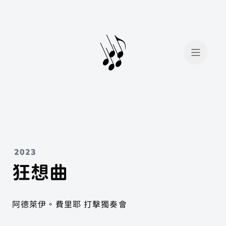
2023
會員登入
會員註冊
狂想曲
阿德萊伊。費里耶 打擊獨奏會
我想找...
場地租借
手工烘豆