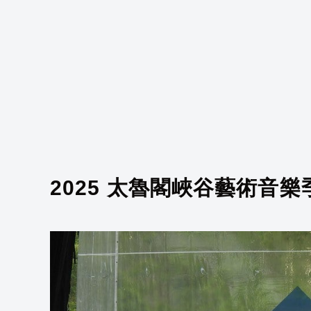
2025 太魯閣峽谷藝術音樂
我想找