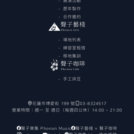
展演活動
歷年製作
合作邀約
聲子藝棧
Phonon Arts
場地列表
練習室租借
移地集訓
聲子咖啡
Phonon Cafe
手工烘豆
花蓮市博愛街 199 號
03-8324517
營業時間：週一 至 週日（每週四公休）14:00 ~ 21:00
聲子樂集 Phonon Music
聲子藝棧 × 聲子咖啡