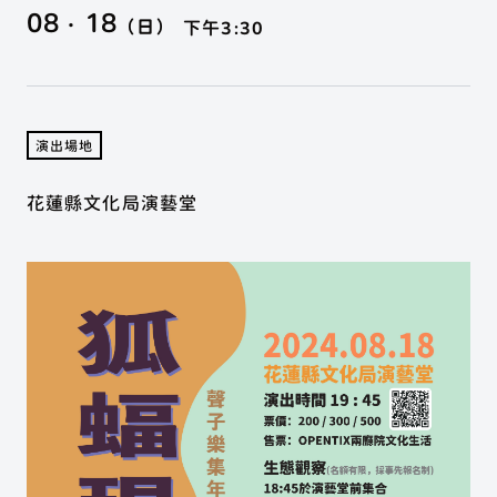
展演活動
08 · 18
（日）
下午3:30
聲子樂集
關於聲子
展演活動
Phonon Music
歷年製作
合作邀約
聲子藝棧
場地列表
演出場地
練習室租借
Phonon Arts
移地集訓
聲子咖啡
手工烘豆
花蓮縣文化局演藝堂
Phonon Cafe
聲子樂集 Phonon Music
聲子藝棧 × 聲子咖啡
Instagram
Youtube