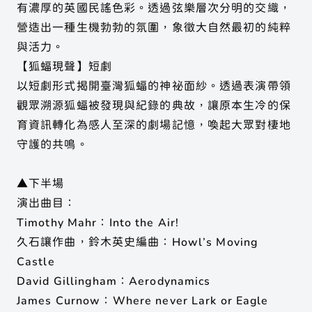
有濃厚的英國民謠色彩。透過弦樂層次分明的交織，
營造出一種生機勃勃的氛圍，象徵大自然最初的純粹
與活力。
【狐蝠現聲】短劇
以短劇形式揭開臺灣狐蝠的神祕面紗。透過表演帶領
觀眾溯源狐蝠被發現與紀錄的典故，讓原本生冷的保
育資訊轉化為感人至深的劇場記憶，喚起大眾對棲地
守護的共鳴。
▲下半場
演出曲目：
Timothy Mahr：Into the Air!
久石讓作曲，鈴木英史編曲：Howl’s Moving
Castle
David Gillingham：Aerodynamics
James Curnow：Where never Lark or Eagle