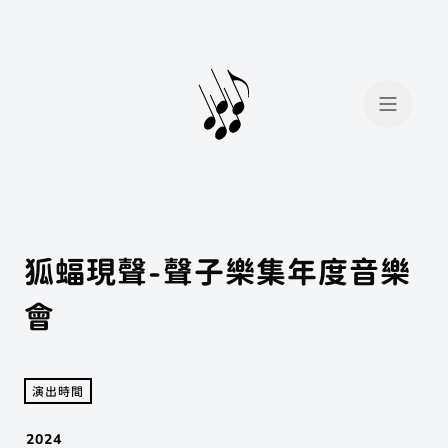
狐蝠現聲-聲子樂集年度音樂
會
會員登入
會員註冊
演出時間
我想找...
場地租借
手工烘豆
2024