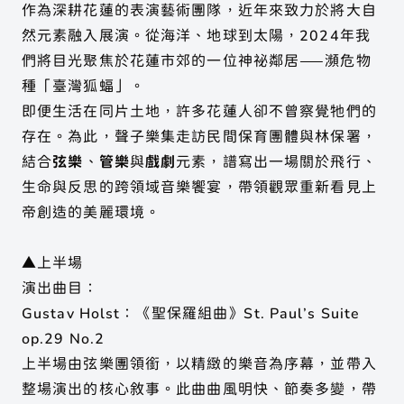
作為深耕花蓮的表演藝術團隊，近年來致力於將大自
然元素融入展演。從海洋、地球到太陽，2024年我
們將目光聚焦於花蓮市郊的一位神祕鄰居——瀕危物
種「臺灣狐蝠」。
即便生活在同片土地，許多花蓮人卻不曾察覺牠們的
存在。為此，聲子樂集走訪民間保育團體與林保署，
結合
弦樂
、
管樂
與
戲劇
元素，譜寫出一場關於飛行、
生命與反思的跨領域音樂饗宴，帶領觀眾重新看見上
帝創造的美麗環境。
▲上半場
演出曲目：
Gustav Holst：《聖保羅組曲》St. Paul’s Suite
op.29 No.2
上半場由弦樂團領銜，以精緻的樂音為序幕，並帶入
整場演出的核心敘事。此曲曲風明快、節奏多變，帶