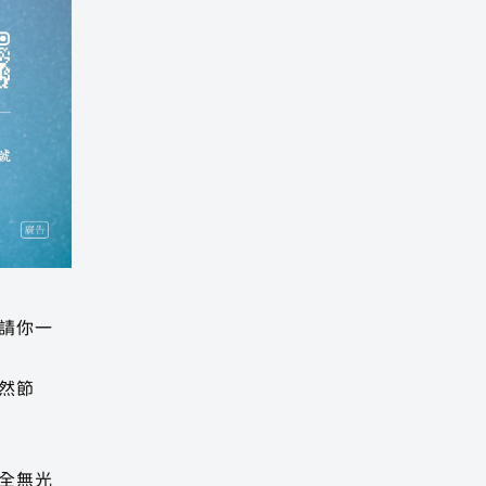
請你一
然節
全無光