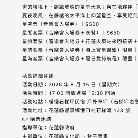
害的環境下，認識璀璨的夏季天象；與在地夥伴
夏夜晚風，在靜謐的太平洋上仰望星空，享受絕
星空票（音樂會入場券）｜$500
星饗套票（音樂會入場券＋晚餐）｜$650
星旅套票（音樂會入場券＋花蓮火車站來回接駁＋晚
星航套票（音樂會入場券＋海上賞星體驗）限量｜$1
星海套票（音樂會入場券＋隔日賞鯨航程）限量｜$1
活動詳細資訊
活動日期：2026 年 8 月 15 日（星期六）
活動時間：17:00 開放進場 18:30 開始
活動地點：緩慢石梯坪民宿 戶外草坪（石梯坪遊
活動地址：花蓮縣豐濱鄉港口村石梯灣 123 號
👉 購票連結
指導單位：花蓮縣政府
主辦單位：花蓮縣文化局 、聲子樂集