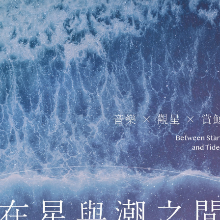
Phonon Music
Phonon Arts
Phonon Cafe
地租借
關於聲子
場地列表
手工烘豆
工烘豆
展演活動
練習室租借
演活動
歷年製作
移地集訓
合作邀約
集 Phonon Music
聲子藝棧 × 聲子咖啡
Instagram
ube
聲子樂集 Line 官方帳號
聲子藝棧 Line