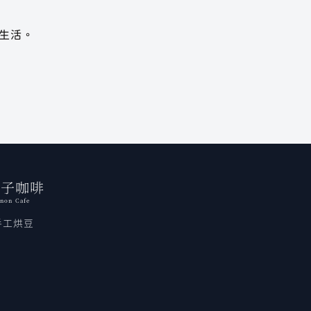
生活。
聲子咖啡
non Cafe
手工烘豆