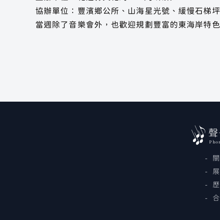
協辦單位：豐濱鄉公所、山海星光號、緩慢石梯
當週除了音樂會外，也歡迎規劃豐富的東海岸特
聲
Pho