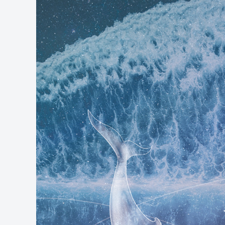
場
手
展
聲子樂
Yout