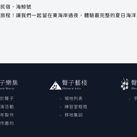
坪民宿、海鯨號
色旅程！讓我們一起留在東海岸過夜，體驗最完整的夏日海洋
子樂集
聲子藝棧
non Music
Phonon Arts
Pho
關於聲子
場地列表
展演活動
練習室租借
歷年製作
移地集訓
合作邀約