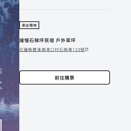
演出場地
緩慢石梯坪民宿 戶外草坪
花蓮縣豐濱鄉港口村石梯灣123號
前往購票
 官方帳號