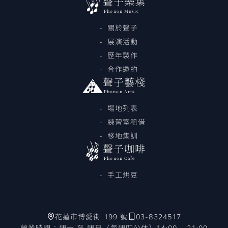
聲子樂集
Phonon Music
關於聲子
展演活動
歷年製作
合作邀約
聲子藝棧
Phonon Arts
場地列表
練習室租借
移地集訓
聲子咖啡
Phonon Cafe
手工烘豆
花蓮市博愛街 199 號
03-8324517
營業時間：週一 至 週日（每週四公休）14:00 ~ 21:00