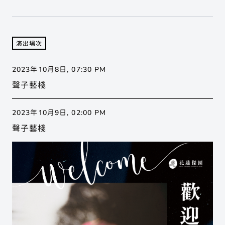
展演活動
聲子樂集
關於聲子
展演活動
Phonon Music
歷年製作
演出場次
合作邀約
聲子藝棧
場地列表
練習室租借
2023年10月8日, 07:30 PM
Phonon Arts
移地集訓
聲子藝棧
聲子咖啡
手工烘豆
Phonon Cafe
2023年10月9日, 02:00 PM
聲子藝棧
聲子樂集 Phonon Music
聲子藝棧 × 聲子咖啡
Instagram
Youtube