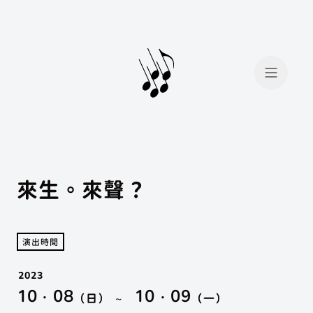
來生。來聲？
會員登入
會員註冊
演出時間
2023
10 · 08
我想找...
10 · 09
場地租借
（日）
~
（一）
手工烘豆